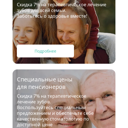
Скидка 7% на терапевтическое лечение 
зубов для всей семьи.
Заботьтесь о здоровье вместе!
Подробнее
Специальные цены
для пенсионеров
Скидка 7% на терапевтическое 
лечение зубов.
Воспользуйтесь специальным 
предложением и обеспечьте себе 
качественную стоматологию по 
доступной цене