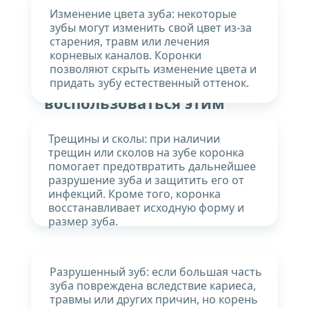
восстановить 
Изменение цвета зуба: некоторые 
зубы могут изменить свой цвет из-за 
поврежденные или 
старения, травм или лечения 
разрушенные зубы. Вот 
корневых каналов. Коронки 
основные случаи, когда 
позволяют скрыть изменение цвета и 
пациенты могут 
придать зубу естественный оттенок.
воспользоваться этим 
методом:
Трещины и сколы: при наличии 
трещин или сколов на зубе коронка 
помогает предотвратить дальнейшее 
разрушение зуба и защитить его от 
инфекций. Кроме того, коронка 
восстанавливает исходную форму и 
размер зуба.
Разрушенный зуб: если большая часть 
зуба повреждена вследствие кариеса, 
травмы или других причин, но корень 